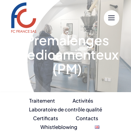
Passer
au
contenu
Premalenges
Medicamenteux
(PM)
Traitement
Activités
Laboratoire de contrôle qualité
Certificats
Contacts
Whistleblowing